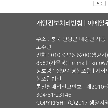
개인정보처리방침 |
이메일무
주소 : 충북 단양군 대강면 사동 계
고수연
전화 : 010-9226-6200(샘양지),
8582(사무장) | e-mail : kmo6
상호명 : 샘양지영농조합 | 계좌번호
농조합법인
통신판매업신고번호 : 제2010-충
304-81-23146
COPYRIGHT (C)2017 샘양지영