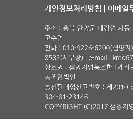
개인정보처리방침 |
이메일무
주소 : 충북 단양군 대강면 사동 계
고수연
전화 : 010-9226-6200(샘양지),
8582(사무장) | e-mail : kmo6
상호명 : 샘양지영농조합 | 계좌번호
농조합법인
통신판매업신고번호 : 제2010-충
304-81-23146
COPYRIGHT (C)2017 샘양지영