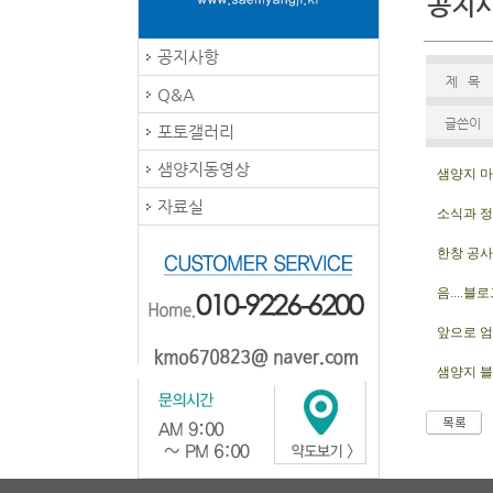
공지
공지사항
제 목
Q&A
글쓴이
포토갤러리
샘양지동영상
샘양지 마
자료실
소식과 정
한창 공
음....
앞으로 엄
샘양지 블로그